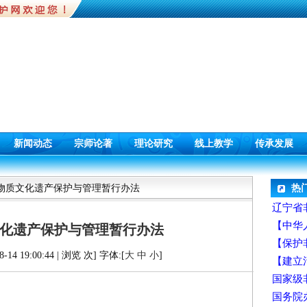
新闻动态
宗师论著
理论研究
线上教学
传承发展
非物质文化遗产保护与管理暂行办法
热
辽宁省
【中华
化遗产保护与管理暂行办法
【保护
14 19:00:44 | 浏览
次] 字体:[
大
中
小
]
【建立
国家级
国务院