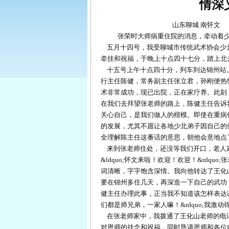
情深
山东聊城 南怀文
张荣时大师病重住院的消息，牵动着
五月十四号，我受聊城市传统武术协会少
牵挂和祝福，于晚上十点四十七分，踏上北
十五号上午十点四十分，列车到达锦州站
行主任陈健，常务副主任张立君，孙刚便热
术非常成功，现已出院，正在家疗养。此刻
在我们去拜望张老师的路上，陈健主任告诉
关心自己，是我们做人的楷模。即使在重病
的发展，尤其不愿让各地少北弟子因自己的
全理解陈主任这番话的意思，朝他会意地点
来到张老师住处，还没等我们开口，老人
&ldquo;
怀文来啦！欢迎！欢迎！
&rdquo;
张
词清晰，字字饱含深情。我向他转达了王化
要在锦州多住几天，再深造一下自己的武功
健主任办理此事，正当我不知道该怎样表达
们都是师兄弟，一家人嘛！
&rdquo;
我激动
在张老师家中，我拨通了王化山老师的电
对恩师的挂念和祝福，同时恳请恩师和各位