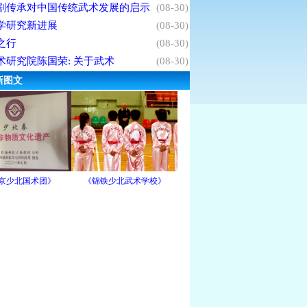
剧传承对中国传统武术发展的启示
(08-30)
学研究新进展
(08-30)
之行
(08-30)
术研究院陈国荣: 关于武术
(08-30)
新图文
京少北国术团》
《锦铁少北武术学校》