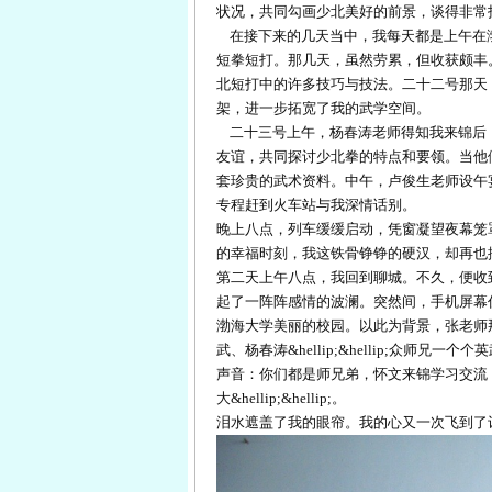
状况，共同勾画少北美好的前景，谈得非常
在接下来的几天当中，我每天都是上午在
短拳短打。那几天，虽然劳累，但收获颇丰
北短打中的许多技巧与技法。二十二号那天
架，进一步拓宽了我的武学空间。
二十三号上午，杨春涛老师得知我来锦后
友谊，共同探讨少北拳的特点和要领。当他
套珍贵的武术资料。中午，卢俊生老师设午
专程赶到火车站与我深情话别。
晚上八点，列车缓缓启动，凭窗凝望夜幕笼
的幸福时刻，我这铁骨铮铮的硬汉，却再也
第二天上午八点，我回到聊城。不久，便收
起了一阵阵感情的波澜。突然间，手机屏幕
渤海大学美丽的校园。以此为背景，张老师
武、杨春涛&hellip;&hellip;众师
声音：你们都是师兄弟，怀文来锦学习交流
大&hellip;&hellip;。
泪水遮盖了我的眼帘。我的心又一次飞到了