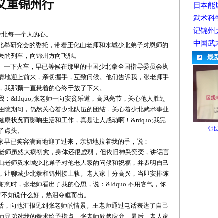
义重锦州行
日本能
武术科
记锦州
少北每一个人的心。
中国武
北拳研究会的委托，带着王化山老师和水城少北弟子对恩师的
去的列车，向锦州方向飞驰。
最
。一下火车，早已等候在那里的中国少北拳全国指导委员会执
情地迎上前来，亲切握手，互致问候。他们告诉我，张老师手
，我那颗一直悬着的心终于放了下来。
我：
&ldquo;
张
老师一向安贫乐道，高风亮节，关心他人胜过
住院期间，仍然关心着少北队伍的团结，关心着少北武术事业
健康状况而影响生活和工作，真是让人感动啊！
&rdquo;
我完
《北
了点头。
家早已笑容满面地迎了过来，亲切地拉着我的手，说：
老师虽然大病初愈，身体还很虚弱，但依旧神采奕奕，讲话言
山老师及水城少北弟子对他老人家的问候和祝福，并表明自己
，让聊城少北拳和锦州接上轨。老人家十分高兴，当即安排陈
谢意时，张老师看出了我的心思，说：
&ldquo;
不用客气，你
得不知说什么好，热泪夺眶而出。
话，向他汇报见到张老师的情景。王老师通过电话表达了自己
师兄弟对我的拳术给予指点，张老师欣然应允。最后，老人家