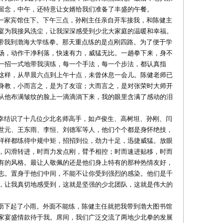
留念，中午，还特意让女婿给我们准备了丰盛的午餐。
一家宾馆住下。下午三点，孙刚主任亲自开车接我，和陈健主
宴为我接风洗尘，让我深深感受到少北大家庭的温暖和幸福。
带我到渤海大学练拳。那天重点练的是点刚四路。为了便于学
场，动作干净利落，快速有力，威猛无比。一趟拳下来，身不
一招一式地带我演练，每一个手法，每一个步法，都认真指
这样，从早晨六点到上午十点，未曾休息一会儿。陈健老师已
身教，小而言之，是为了友谊；大而言之，是对张荣时大师开
从他布满皱纹的脸上一滴滴淌下来，我的眼里含满了感动的泪
幸结识了十几位少北名师高手，如卢俊生、高树坦、孙刚、闫
世元、王东雨、李恒、刘德军等人，他们个个都是身怀绝技，
样样都练得中规中矩，招招到位，劲力十足，迅捷威猛。放眼
，闪滑转进，时而力发点刚，臂予相控；时而速进贴移，时而
有的风格。最让人敬佩的还是他们身上特有的那种热情友好，
志。置身于他们中间，不能不让你受到强烈的感染。他们是千
，让我真切地感受到，这就是坚强的少北团队，这就是伟大的
沥下起了小雨。外面不能练，陈健主任就把我带到渤大图书馆
家宴盛情款待于我。席间，我们广泛交流了两地少北拳的发展