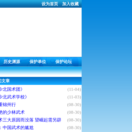
设为首页
加入收藏
历史渊源
保护单位
保护论坛
门文章
少北国术团》
(11-04)
少北武术学校》
(11-03)
重锦州行
(08-30)
绝的少林武术
(08-30)
术三大原因而没落 望崛起需另辟
(08-30)
：中国武术的尴尬
(08-30)