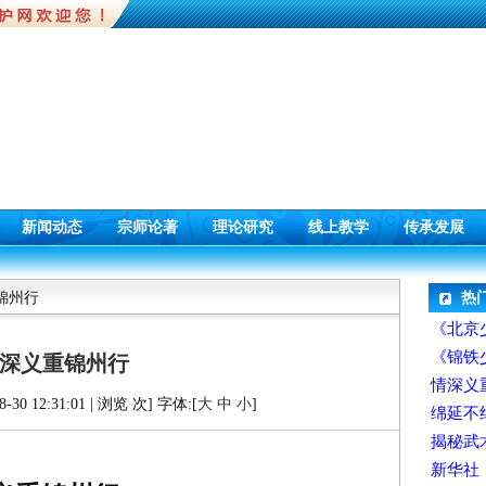
新闻动态
宗师论著
理论研究
线上教学
传承发展
锦州行
热
《北京
《锦铁
深义重锦州行
情深义
30 12:31:01 | 浏览
次] 字体:[
大
中
小
]
绵延不
揭秘武
新华社