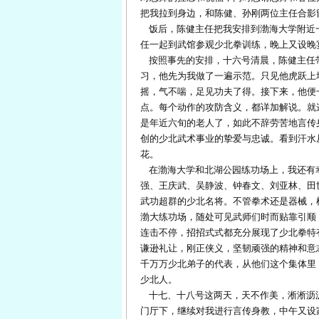
把我拉到身边，和陈健、孙刚两位主任合影
饭后，陈健主任把我安排到渤海大学附近
任一起到武馆参观少北拳训练，晚上又设晚
按照事先的安排，十六号清晨，陈健主任
习，他先为我做了一遍示范。只见他虎跃上
摇，气不喘，足见功夫了得。接下来，他便
点。每个动作的攻防含义，都详加解说。就
是年近六旬的老人了，如此不辞劳苦地言传
创的少北武术事业的挚爱与忠诚。看到汗水
花。
在渤海大学和北湖公园练功场上，我还有
强、王庆武、吴静波、钟春文、刘亚林、田
武功超群的少北名将。不管拳术还是器械，
渤大练功场，随处可见武师们时而贴靠引顺
连击不停，招招式式都充分展现了少北拳特
谦逊礼让，刚正侠义，坚韧顽强的精神和意
千万万少北弟子的代表，从他们这个集体里
少北人。
十七、十八号这两天，天不作美，淅淅沥
门厅下，继续对我进行言传身教，中午又设