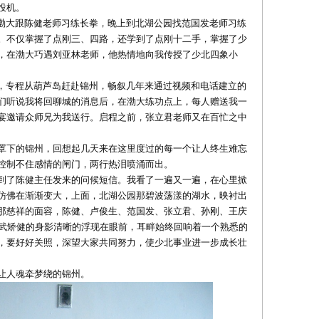
投机。
渤大跟陈健老师习练长拳，晚上到北湖公园找范国发老师习练
。不仅掌握了点刚三、四路，还学到了点刚十二手，掌握了少
，在渤大巧遇刘亚林老师，他热情地向我传授了少北四象小
，专程从葫芦岛赶赴锦州，畅叙几年来通过视频和电话建立的
们听说我将回聊城的消息后，在渤大练功点上，每人赠送我一
宴邀请众师兄为我送行。启程之前，张立君老师又在百忙之中
罩下的锦州，回想起几天来在这里度过的每一个让人终生难忘
控制不住感情的闸门，两行热泪喷涌而出。
到了陈健主任发来的问候短信。我看了一遍又一遍，在心里掀
仿佛在渐渐变大，上面，北湖公园那碧波荡漾的湖水，映衬出
那慈祥的面容，陈健、卢俊生、范国发、张立君、孙刚、王庆
兄一个个英武矫健的身影清晰的浮现在眼前，耳畔始终回响着一个熟悉的
，要好好关照，深望大家共同努力，使少北事业进一步成长壮
让人魂牵梦绕的锦州。