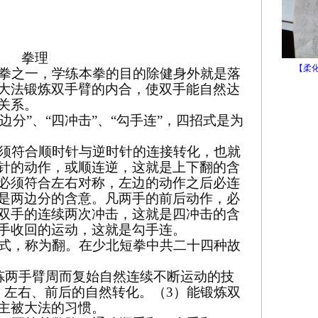
拳理
【柔
拳之一，学练本拳的目的除健身外就是落
大法锻炼双手臂的内合，使双手能自然达
关系。
两边分”、“四冲击”、“勾手连”，四招式是为
须符合顺时针与逆时针的连接转化，也就
针的动作，或顺连逆，这就是上下翻的含
必须符合左右对称，左边的动作之后必连
是两边分的含意。凡两手的前后动作，必
双手的连续两次冲击，这就是四冲击的含
手收回的运动，这就是勾手连。
式，称为翻。在少北短拳中共二十四种故
炼两手臂周而复始自然连续不断运动的技
、左右、前后的自然转化。（
3
）能锻炼双
主被大法的习惯。