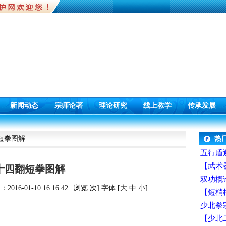
新闻动态
宗师论著
理论研究
线上教学
传承发展
短拳图解
热
五行盾
【武术
十四翻短拳图解
双功概
-01-10 16:16:42 | 浏览
次] 字体:[
大
中
小
]
【短梢
少北拳
【少北