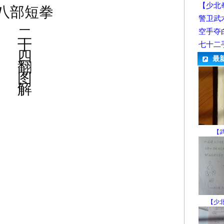
【少北
八部短拳
警卫武
二
空手夺
十
七十二
四
最
翻
图
解
【
【少