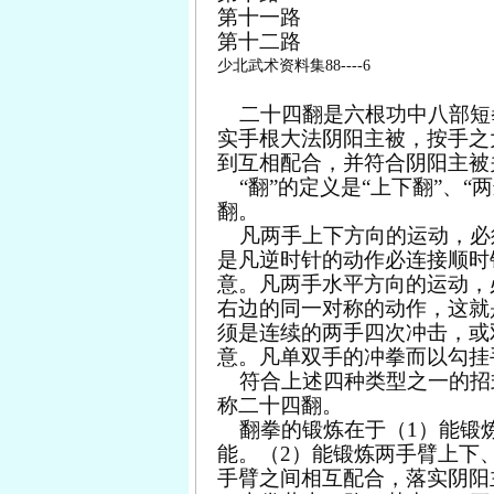
第十一路
第十二路
少北武术资料集88----6
二十四翻是六根功中八部短
实手根大法阴阳主被，按手之
到互相配合，并符合阴阳主被
“翻”的定义是“上下翻”、“
翻。
凡两手上下方向的运动，必
是凡逆时针的动作必连接顺时
意。凡两手水平方向的运动，
右边的同一对称的动作，这就
须是连续的两手四次冲击，或
意。凡单双手的冲拳而以勾挂
符合上述四种类型之一的招
称二十四翻。
翻拳的锻炼在于（
1
）能锻
能。（
2
）能锻炼两手臂上下
手臂之间相互配合，落实阴阳