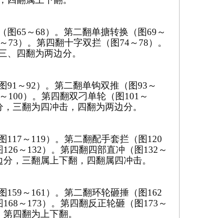
（图
65
～
68
）。第二翻单搪转换（图
69
～
～
73
）。第四翻十字双拦（图
74
～
78
）。
三、四翻为两边分。
图
91
～
92
）。第二翻单钩双推（图
93
～
～
100
）。第四翻双刁单轮（图
101
～
分，三翻为四冲击，四翻为两边分。
图
117
～
119
）。第二翻配手套拦（图
120
图
126
～
132
）。第四翻四部直冲（图
132
～
边分，三翻属上下翻，四翻属四冲击。
图
159
～
161
）。第二翻环轮砸捶（图
162
图
168
～
173
）。第四翻反正轮砸（图
173
～
，第四翻为上下翻。