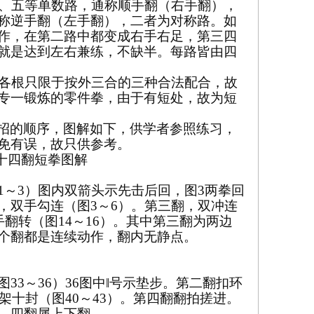
、五等单数路，通称顺手翻（右手翻），
称逆手翻（左手翻），二者为对称路。如
作，在第二路中都变成右手右足，第三四
就是达到左右兼练，不缺半。每路皆由四
各根只限于按外三合的三种合法配合，故
专一锻炼的零件拳，由于有短处，故为短
招的顺序，图解如下，供学者参照练习，
免有误，故只供参考。
十四翻短拳图解
1
～
3
）图内双箭头示先击后回，图
3
两拳回
，双手勾连（图
3
～
6
）。第三翻，双冲连
手翻转（图
14
～
16
）。其中第三翻为两边
个翻都是连续动作，翻内无静点。
图
33
～
36
）
36
图中‖号示垫步。第二翻扣环
架十封（图
40
～
43
）。第四翻翻拍搓进。
，四翻属上下翻。