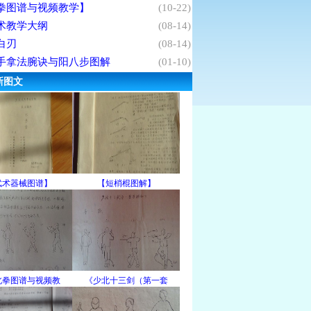
拳图谱与视频教学】
(10-22)
术教学大纲
(08-14)
白刃
(08-14)
手拿法腕诀与阳八步图解
(01-10)
新图文
武术器械图谱】
【短梢棍图解】
北拳图谱与视频教
《少北十三剑（第一套