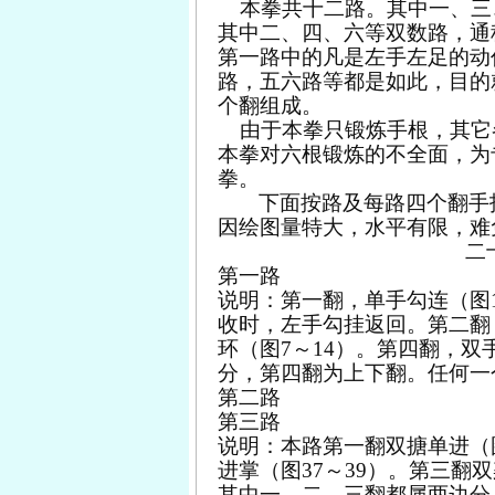
本拳共十二路。其中一、三
其中二、四、六等双数路，通
第一路中的凡是左手左足的动
路，五六路等都是如此，目的
个翻组成。
由于本拳只锻炼手根，其它
本拳对六根锻炼的不全面，为
拳。
下面按路及每路四个翻手
因绘图量特大，水平有限，难
二
第一路
说明：第一翻，单手勾连（图
收时，左手勾挂返回。第二翻
环（图
7
～
14
）。第四翻，双
分，第四翻为上下翻。任何一
第二路
第三路
说明：本路第一翻双搪单进（
进掌（图
37
～
39
）。第三翻双
其中一、二、三翻都属两边分