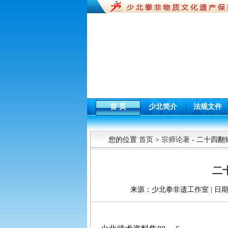
首 页
少北简介
法规文件
您的位置
首页
>
宗师论著
- 二十四翻
二
来源：少北拳非遗工作室 | 日期：2016