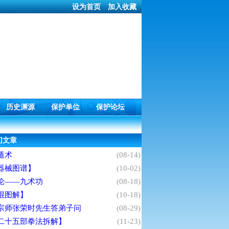
设为首页
加入收藏
历史渊源
保护单位
保护论坛
门文章
遁术
(08-14)
器械图谱】
(10-02)
论——九术功
(08-18)
棍图解】
(10-18)
宗师张荣时先生答弟子问
(08-29)
二十五部拳法拆解】
(11-23)