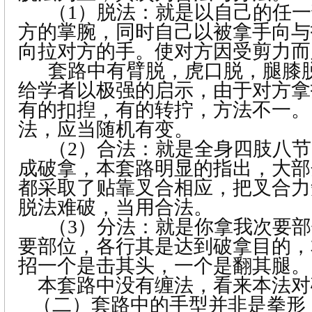
（
1
）脱法：就是以自己的任一
方的掌腕，同时自己以被拿手向与
向拉对方的手。使对方因受剪力而
套路中有臂脱，虎口脱，腿膝
给学者以极强的启示，由于对方拿
有的扣揑，有的转拧，方法不一。
法，应当随机有变。
（2）
合法：就是全身四肢八节
成破拿，本套路明显的指出，大部
都采取了贴靠叉合相应，把叉合力
脱法难破，当用合法。
（3）
分法：就是你拿我次要部
要部位，各行其是达到破拿目的，
招一个是击其头，一个是翻其腿。
本套路中没有缠法，看来本法对
（二）套路中的手型并非是拳形