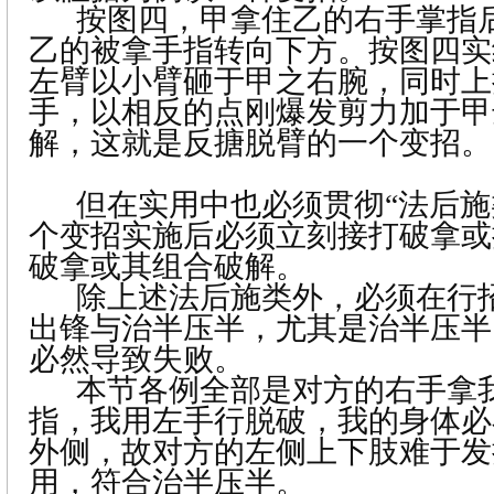
按图四，甲拿住乙的右手掌指
乙的被拿手指转向下方。按图四实
左臂以小臂砸于甲之右腕，同时上
手，以相反的点刚爆发剪力加于甲
解，这就是反搪脱臂的一个变招。
但在实用中也必须贯彻“法后施
个变招实施后必须立刻接打破拿或
破拿或其组合破解。
除上述法后施类外，必须在行
出锋与治半压半，尤其是治半压半
必然导致失败。
本节各例全部是对方的右手拿
指，我用左手行脱破，我的身体必
外侧，故对方的左侧上下肢难于发
用，符合治半压半。