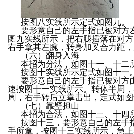
按图八实线所示定式如图九。
要形意自己的左手指已被对方
图九实线所示，把右腿插落在对方
右手拿其左腕，转身加叉合力距，
（六）
翻身入海
本招为分法，如图十一、十二
按图十实线所示定式如图十一
要形意自己的左手指已被对方
速按图十一实线所示。转体半周，
周，右手转后立掌击出，定式如图
（七）
靠壁担山
本招为合法，如图十三、十四
按图十三，要形意自己的左手
手所拿，按图十三实线所示，急上