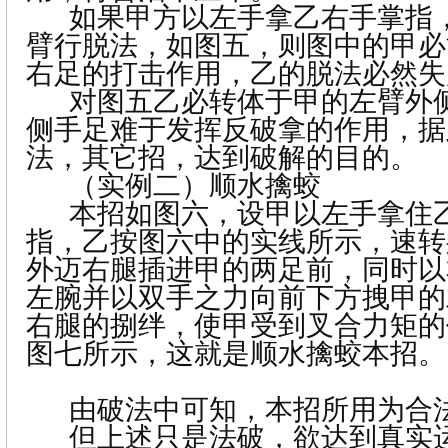
如果甲方以左手拿乙右手掌指
臂行脱法，如图五，则图中的甲必
右足的打击作用，乙的脱法必然失
对图五乙必转体于甲的左臂外
侧手足难于发挥反破拿的作用，据
法，其它招，达到破解的目的。
（实例二）顺水擒蛟
本招如图六，设甲以左手拿住
指，乙按图六中的实线所示，速转
外迈右腿插进甲的两足前，同时以
左腕并以双手之力向前下方拽甲的
右腿的捌绊，使甲受到叉合力矩的
图七所示，这就是顺水擒蛟本招。
由破法中可知，本招所用为合
但上述只是法破，欲达到真实