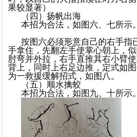
果较显著）
（四）
扬帆出海
本招为合法，如图六、七所示
按图六必须形意自己的右手指
手拿住，先翻左手使掌心朝上，似
肘弯并外拉，右手直推其右小臂使
背上，同时上右足边推，定式如图
为一救援缓解招式，如图八。
（五）
顺水擒蛟
本招为合法，如图九、十所示