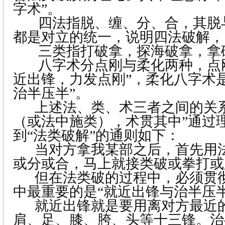
字术”。
四法指脱、缠、分、合，其脱
都是对立的统一，说明四法破解，
三类指打破拿，探海破拿，拿
八字术分点刚与柔化两种，点
近出锋，力发点刚”，柔化八字术
治半压半”。
上述法、类、术三者之间的关
（或法中施类），术贯其中”通过
到“法类破解”的通则如下：
当对方拿我某部之后，首先用
或分或合，马上就接类破或拳打或
但在法类破的过程中，必须贯
中最重要的是“就近出锋与治半压半
就近出锋就是要用离对方最近
肩、足、膝、胯、头等十三锋。治