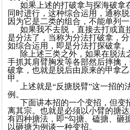
如果上述的打破拿与探海破拿
同时进行，这种综合运用，通称脱
因为它是二类的组合，不能单列一
如果我不去脱，直接去打或直
是分法了，当称为分法打破拿，分
如综合运用，即是分法打探破拿。
除上述三类之外，如果在脱法
手抓其肩臂胸发等各部然后摔擒，
破拿，也就是脱后由原来的甲拿乙
甲。
上述就是“反搪脱臂”这一招的
例。
下面讲本招的一个变招，但变
离其宗。也就是必须以小臂的搪达
有四种搪法，即“勾搪、磕搪、砸
以砸搪为例谈一种变招。