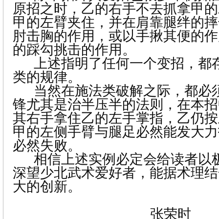
原招之时，乙的右手不去抓拿甲的
甲的左臂夹住，并在肩靠腿绊的摔
肘击胸的作用，或以手揪其便的作
的踩勾挑击的作用。
上述指明了任何一个变招，都
类的规律。
当然在施法类破解之际，都必
锋尤其是治半压半的法则，在本招
其右手拿住乙的左手掌指，乙仍按
甲的左侧手臂与腿足必然能发大力
必然失败。
相信上述实例必定会给读者以
深望少北武术爱好者，能据术理结
大的创新。
张荣时