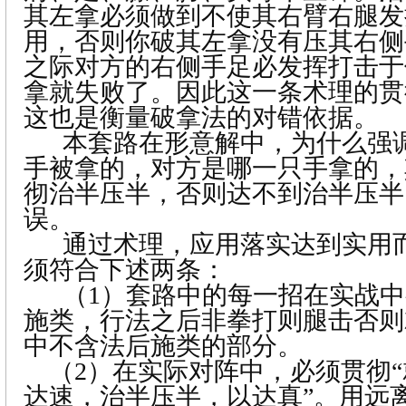
其左拿必须做到不使其右臂右腿发
用，否则你破其左拿没有压其右侧
之际对方的右侧手足必发挥打击于
拿就失败了。因此这一条术理的贯
这也是衡量破拿法的对错依据。
本套路在形意解中，为什么强
手被拿的，对方是哪一只手拿的，
彻治半压半，否则达不到治半压半
误。
通过术理，应用落实达到实用
须符合下述两条：
（1）
套路中的每一招在实战中
施类，行法之后非拳打则腿击否则
中不含法后施类的部分。
（
2
）在实际对阵中，必须贯彻
达速，治半压半，以达真”。用远