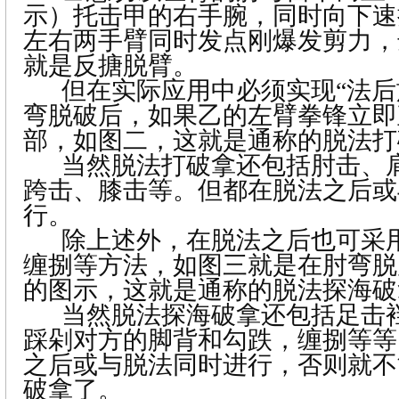
示）托击甲的右手腕，同时向下速
左右两手臂同时发点刚爆发剪力，
就是反搪脱臂。
但在实际应用中必须实现“法后
弯脱破后，如果乙的左臂拳锋立即
部，如图二，这就是通称的脱法打
当然脱法打破拿还包括肘击、
跨击、膝击等。但都在脱法之后或
行。
除上述外，在脱法之后也可采
缠捌等方法，如图三就是在肘弯脱
的图示，这就是通称的脱法探海破
当然脱法探海破拿还包括足击
踩剁对方的脚背和勾跌，缠捌等等
之后或与脱法同时进行，否则就不
破拿了。