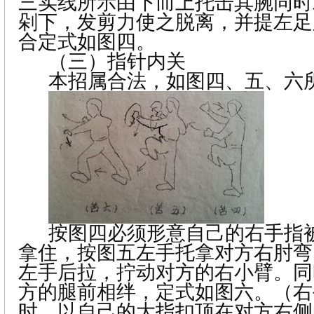
三实线所示由下而上托击其腕同时
剁下，发剪力使之脱离，并提左足
合定式如图四。
（三）
指针内关
本招属合法，如图四、五、六
按图四必须形意自己的右手指
拿住，按图五左手托拿对方右肘弯
左手后拉，拧动对方的右小臂。同
方的腿前相绊，定式如图六。（右
时，以自己的大指扣顶在对方右侧