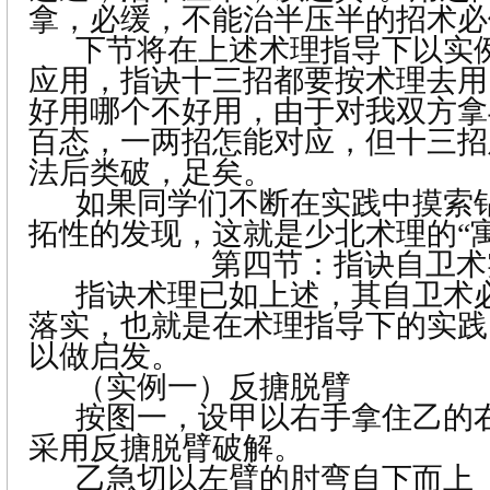
拿，必缓，不能治半压半的招术必
下节将在上述术理指导下以实
应用，指诀十三招都要按术理去用
好用哪个不好用，由于对我双方拿
百态，一两招怎能对应，但十三招
法后类破，足矣。
如果同学们不断在实践中摸索
拓性的发现，这就是少北术理的“
第四节：指诀自卫术
指诀术理已如上述，其自卫术
落实，也就是在术理指导下的实践
以做启发。
（实例一）反搪脱臂
按图一，设甲以右手拿住乙的
采用反搪脱臂破解。
乙急切以左臂的肘弯自下而上