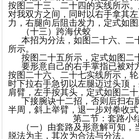
按图二十三、二十四的实线所示。
对我双方之间，同时以右手拿其左
力，右腿向后阻击发力，定式如图
（十三）
跨海伏蛟
本招为分法，如图二十六、二
所示。
按图二十五所示，定式如图二
要形意自己的右手掌指已被对
按图二十六、二十七实线所示，轮
时下拉右手急切以左腿迈过头顶，
肩臂，左手按其头，定式如图二十
下接腕诀十二招，否则后扫右
半周，斜上举臂，退一步对拳收式
第二节：套路小
（一）
由套路及形意解可知，
脱法为主，其次为合法与分法。