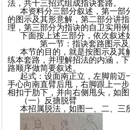
法，共十三招式组成指诀套路。
本资料分三部分叙述，第一部
的图示及其形意解，第二部分讲指
理，第三部分为指诀的自卫实用例
下面按上述三部分，依次叙述
第一节：指诀套路图示及
本节的目的，就是按图示及其
练本套路，并理解招法的内涵，下
路顺序做简要叙述。
起式：设面南正立，左脚前迈
手心向南直臂后甩，右脚跟上一步
相扣于肋下，并向右侧甩头，如图
（一）
反搪脱臂
本招属脱法，如图一、二、三