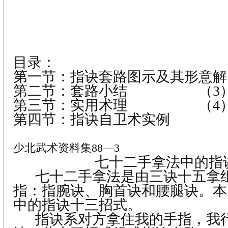
目录：
第一节
：指诀套路图示及其形意解
第二节
：套路小结
（
3
第三节
：实用术理
（
4
第四节
：指诀自卫术实例
少北武术资料集88—3
七十二手拿法中的指
七十二手拿法是由三诀十五拿
指：指腕诀、胸首诀和腰腿诀。本
中的指诀十三招式。
指诀系对方拿住我的手指，我