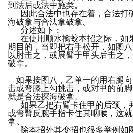
到法后或法中施类。
因此合法中也存在着，合法打
海破拿与合法拿破拿。
分述如下：
在使用顺水擒蛟本招之际，如
期目的，当即把右手松开，如图八
以肘击之，或展臂于甲头后击之，
破拿。
如果按图八，乙单一的用右腿向
击或弯膝上勾挑击，或对甲的前脚
就是合法探海破拿。
如果乙把右臂卡住甲的后颈，
或弯臂反腕手指卡住其咽喉，这就
拿。
除本招外其变招也很多举例如