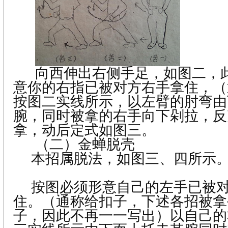
向西伸出右侧手足，如图二，
意你的右指已被对方右手拿住，（
按图二实线所示，以左臂的肘弯由
腕，同时被拿的右手向下剁拉，反
拿，动后定式如图三。
（二）
金蝉脱壳
本招属脱法，如图三、四所示
按图必须形意自己的左手已被
住。（通称给扣子，下述各招被拿
子，因此不再一一写出）以自己的