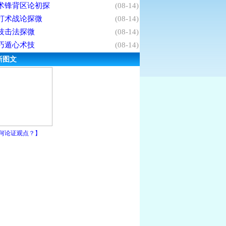
术锋背区论初探
(08-14)
打术战论探微
(08-14)
技击法探微
(08-14)
巧遁心术技
(08-14)
新图文
何论证观点？】