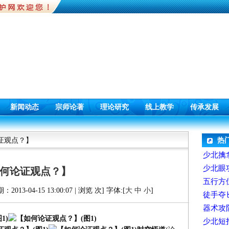
新闻动态
宗师论著
理论研究
线上教学
传承发展
论证观点？】
热
少北擒
少北眼
何论证观点？】
五行方
3-04-15 13:00:07 | 浏览
次] 字体:[
大
中
小
]
徒手夺
器术攻
少北短