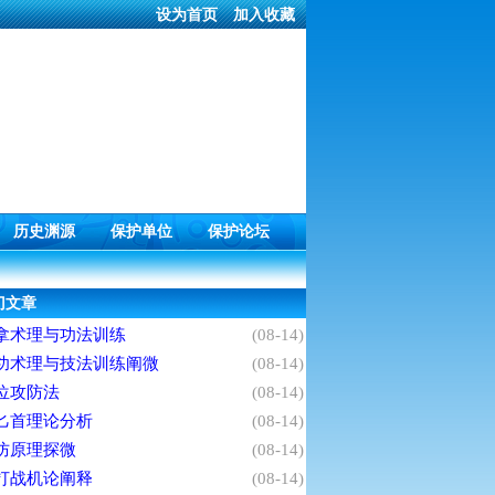
设为首页
加入收藏
历史渊源
保护单位
保护论坛
门文章
拿术理与功法训练
(08-14)
功术理与技法训练阐微
(08-14)
位攻防法
(08-14)
匕首理论分析
(08-14)
防原理探微
(08-14)
打战机论阐释
(08-14)