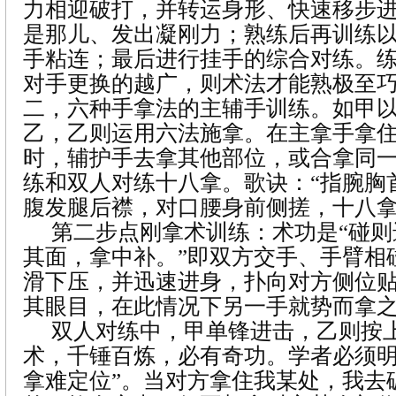
力相迎破打，并转运身形、快速移步
是那儿、发出凝刚力；熟练后再训练
手粘连；最后进行挂手的综合对练。
对手更换的越广，则术法才能熟极至
二，六种手拿法的主辅手训练。如甲
乙，乙则运用六法施拿。在主拿手拿
时，辅护手去拿其他部位，或合拿同
练和双人对练十八拿。歌诀：“指腕胸
腹发腿后襟，对口腰身前侧搓，十八拿
第二步点刚拿术训练：术功是“碰
其面，拿中补。”即双方交手、手臂相
滑下压，并迅速进身，扑向对方侧位
其眼目，在此情况下另一手就势而拿
双人对练中，甲单锋进击，乙则按
术，千锤百炼，必有奇功。学者必须明
拿难定位”。当对方拿住我某处，我去