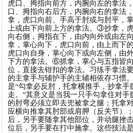
虎口、拇指向前方，内腕向左的拿法
口、拇指向右后方，内腕向右的拿法
拿，虎口向前、手高于肘或与肘平，
上或由下向前上方的拿法。③抄拿，
向右侧，拇指在下，由内向外或由左
拿，掌心向下，虎口向前，由上而下
虎口向自身，掌心向下或向左侧，由
下方的拿法。⑥抓拿，掌心与五指皆
位，直接去钳扣的拿法。习练手拿法
的主拿手与辅护手的主辅相依存习惯
是“勾拿必反肘，托拿横推手，抄拿手
走。”其意义是当我一只手勾拿住对手
的肘弯必须立即去兜被拿之腿；托拿
应横向推拿其肘部或肩胛（反关节）
后，另手要随拿其他部位，并动腿挫
位后，另手要在打中施拿。这些技法