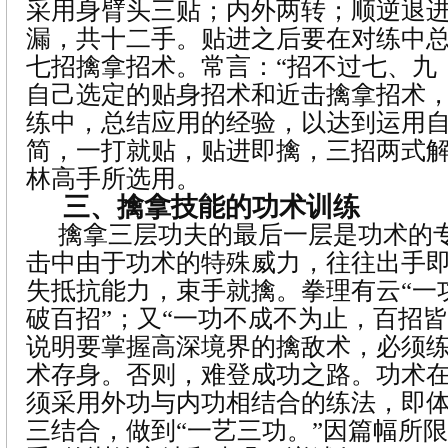
采用身臂头三贴；内外两转；顺逆退
漏，共十二手。贴进之后要在对练中
七招擒拿招术。常言：“招不过七、九
自己选定的贴身招术和近击擒拿招术
练中，总结应用的经验，以达到运用
简，一打就贴，贴进即擒，三招两式
林高手所选用。
三、擒拿技能的功术训练
擒拿三层功夫的最后一层是功术的
击中由于功术的特殊威力，往往出手
失抵抗能力，束手就擒。拳理有云“一
破百招”；又“一功不成不为止，百招皆
说明要掌握高深境界的擒敌术，必须
术存身。否则，难登成功之路。功术
须采用外功与内功相结合的练法，即
三结合，做到“一艺三功。”因篇幅所限