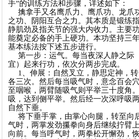
手”的训练方法和步骤，详述如下：
擒拿手又名鹰爪力、鹰爪功、龙爪
之功、阴阳互合之力。其本质是锻练
静肌劲及指关节的强大内收力。主要
能奠定必备的手上硬功。本功坚持三
基本练法按下述五步进行。
第一步：运气。每当夜深人静之际
宜）起来行功，依次分两步完成。
1
、伸展：自然叉立，静思定神，转
各三次。然后每当吸气时，意念百会
至咽喉，两臂随吸气则平举三十度角
吸，达到侧平举。然后经一次深呼吸
自然下垂。
将下垂手掌，由掌心向腿，转至向
气时，两掌发劲攥拳向身后继续拧臂
向前。每当呼气时，两拳松开懈劲，