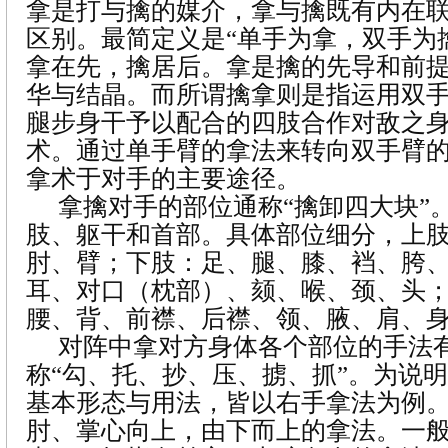
拿是打与擒的媒介，拿与擒既有内在
区别。最简定义是“单手为拿，双手为
拿在先，擒居后。拿是擒的先导和前
华与结晶。而所谓擒拿则是指运用双
腿步身干予以配合的四肢合作对敌之
术。通过单手臂的拿法来转向双手臂
拿术于对手的主要途径。
拿擒对手的部位通称“擒卸四大块”
肢、躯干和首部。具体部位细分，上
肘、臂；下肢：足、腿、膝、裆、胯
耳、对口（枕部）、颏、喉、颈、头
腰、背、前襟、后襟、领、腋、肩、
对阵中拿对方身体各个部位的手法
称“勾、托、抄、压、掳、抓”。为说
基本形态与用法，皆以右手拿法为例
肘、掌心向上，由下而上的拿法。一