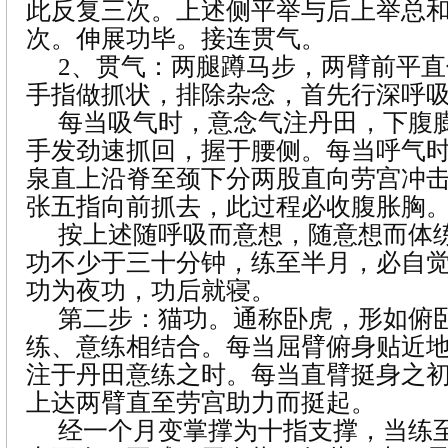
此反复三次。上述侧平举与后上举总
次。伸展功毕。接连贯气。
2
、贯气：两腿蹲马步，两臂前平直
手指做抓状，排除杂念，首先行深呼
每当吸气时，意念气注丹田，下腹
手发劲速抓回，握于腰侧。每当呼气
泉直上沿脊至颈下分两股直向劳宫冲
张五指向前抓去，此过程必收腹胀胸
按上述随呼吸而意想，随意想而体
功不少于三十分钟，练至半月，必自
功为夜功，功后就寝。
第二步：猫功。通称卧虎，形如俯
练、意练相结合。每当屈臂俯身贴近
注于丹田意练之时。每当直臂挺身之
上达两臂直至劳宫助力而挺起。
经一个月变掌撑为十指支撑，当练