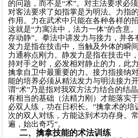
的问题，而不是“术”。对主法要求必
对客法要求了如指掌是为明法。力指
作用。力在武术中只能在各种各样的
这就是“力寓法中，法力一体”的含意。
存动静”。拳法中讲发力与接力，并各
发力是指在技击中，当触及外体的瞬
力通称点刚力。静发力是指在技击中
持对手之时，必发相对静止的力，此
擒拿自卫中最重要的力。接力指接纳
能的培养必须从精法发力与明法接力
谓“术”乃是指对我双方法力结合的结
有相当的基础（法精力刚）才能落实于
必双人练，功在日积长。”擒拿术的培
次的双人对练，方能达到术功存身。常
遍，始出奇巧”。
二、擒拿技能的术法训练