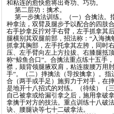
和粘连的愈快愈将出奇功、巧功。
第二层功：擒术。
第一步擒法训练。（一）合擒法。
种拿法，双臂及腿步予以配合的四肢
右手抄拿反拧对手右臂，左手抓拿其
腿横别其双腿前部，招法称：“入海擒
抓拿其胸部，左手托拿其左胯，同时
压、左手臂向左上方拉拔、右膝腿抵
称“鲸鱼合口”。合擒法重点练十五手，
襟，颏背领腿腋双肩，粘连腹腰万用
手”。（二）摔擒法（导按擒拿）。指
合（两手或手足）施剪力于对手，在
是地开十八招式的对练。（待续）（
自己被拿或给漏引拿之后，施用拿破
拿擒于对方的技法。重点训练十八破
诀、腰腿诀等七十二破拿法。