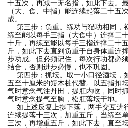
十五次，再减一无名指，如此下去。
（大、食、中指）能连续起落二十五
成。
第三步：负重。练功与猫功相同，
练至能以每手三指（大食中）连撑二
十斤，再练至能以每手三指连撑二十
斤，如此下去直到负重于自身体重连
步功成。但必须记住，每次行功都必
结合，否则进步必慢，也不巩固。
第四步：抓坛。取一小口径酒坛，
五至十厘米的短木桩代替。以五指扣
气时意念气注丹田，提肛内收，同时
气时意念提气至胸，松肛落坛于地。
如上述反复上提下落，两手交互进
连续提落十三次，加重五斤，当练至
三次，再增重五斤，如此下去，直至