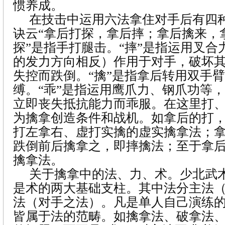
惯养成。
在技击中运用六法拿住对手后有四
诀云“拿后打探，拿后摔；拿后擒来，拿
探”是指手打腿击。“摔”是指运用叉合
的发力方向相反）作用于对手，破坏
失控而跌倒。“擒”是指拿后转用双手
缚。“乖”是指运用鹰爪力、钢爪功等
立即丧失抵抗能力而乖服。在这里打
为擒拿创造条件和战机。如拿后的打
打左拿右、虚打实擒的虚实擒拿法；
跌倒前后擒拿之，即摔擒法；至于拿
擒拿法。
关于擒拿中的法、力、术。少北武
是术的两大基础支柱。其中法分主法
法（对手之法）。凡是单人自己演练
皆属于法的范畴。如擒拿法、破拿法