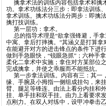
擒拿术法的训练内容包括拿术和擒
功。拿术功练法分三步：即拿法训练
拿术训练。擒术功练法分两步：即擒
擒打技训练。
第一层功：拿术。
总的指导术理是“欲拿强锋避，手
中寓、拿后打摔擒。”其涵义是打算拿
在能避开对方的进击锋点的条件下进
做到手急眼快，“锐眼急抓”；六种手
柔化二拿术中实施；拿住对方某部位
完成擒拿，并使之乖服而不能抵抗。
第一步拿法训练。内容有三：其一
缘、手腕及小拇指一侧组成挂勾，来
臂、腿足等锋连。由法上看分内挂和
挂、单手挂和双手挂。由力上看要求
点刚力。在双人对练中，设甲冲拳击