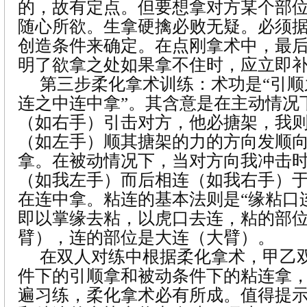
的，故有定点。但要想拿对方某个部
随心所欲。生拿硬擒必败无疑。必须
创造条件来确定。在点刚拿术中，最后
明了欲拿之处如果拿不住时，应立即
第三步柔化拿术训练：术功是“引
连之中连中拿”。其含意是在主动情况
（如右手）引击对方，他必搪架，我
（如左手）顺其搪架的力的方向发顺
拿。在被动情况下，当对方向我冲击
（如我左手）而后相连（如我右手）
在连中拿。粘连的基本法则是“缘粘口
即以掌缘去粘，以虎口去连，粘的部
臂），连的部位是大连（大臂）。
在双人对练中根据柔化拿术，甲乙
件下的引顺拿和被动条件下的粘连拿
遍习练，柔化拿术必有所成。值得提