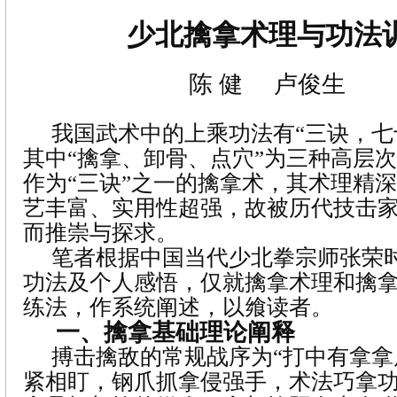
少北擒拿术理与功法
陈 健
卢俊生
我国武术中的上乘功法有“三诀，七
其中“擒拿、卸骨、点穴”为三种高层
作为“三诀”之一的擒拿术，其术理精
艺丰富、实用性超强，故被历代技击
而推崇与探求。
笔者根据中国当代少北拳宗师张荣
功法及个人感悟，仅就擒拿术理和擒
练法，作系统阐述，以飨读者。
一、擒拿基础理论阐释
搏击擒敌的常规战序为“打中有拿
紧相盯，钢爪抓拿侵强手，术法巧拿功