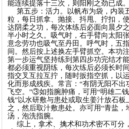
能连续提落十三次，则阳刚之劲已成
第五步：活力。以帆布为袋，内装
粒，每日抓拿、抛接、抖甩、拧扣，
达阴柔之功，每次体练后必面向晨夕
半小时之久。吸气时，右手臂向太阳
意念劳功也吸气至丹田。呼气时，五
间。然后按上述换左手臂抓空。本功
第一步运气坚持练到第四步功完结才
都必须重视阴练，每次练后必须长时
指交叉互拉互拧，随时扳指空抓，以
化而形成残疾。常言：“有阴无阳不出
飞空。”③如指腕肿痛，可用“明雄二
钱”以水研敷与患处或取生姜汁放石板
之，然后取汁敷患处。亦可用“青盐，
汤，泡洗指腕。
综上，拿术、擒术和功术密不可分