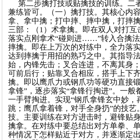
第二步擒打技或贴擒技的训练。二
兼练皆可。（一）擒打技。其核心内
拿、拿中擒；打中摔、摔中擒，打摔
三部：（1）术拿擒。即在双人对打互
落实点刚拿术“碰则进……”转入合擒法
摔擒。即在上万次的对练中，全力落
达到摔擒于用招的熟巧之中。其指导法
始，内锋先击；叉合连进，不离其身
可前后行；贴靠叉合相应，搭手上下齐
擒。即以鹰爪力或钢爪功等硬功直接锻
拿锋”，逐步落实“拿锋行掏进”。一般
一手臂掏进。实现“钢爪拿锋玄中妙，
跳；鹰爪拿着锋，对手全身扔”的技艺
技。主要训练在对方进击时，避锋贴
擒拿。在对练中要总结出对方单拳、
种情况下怎样贴近于对方，并逐渐定