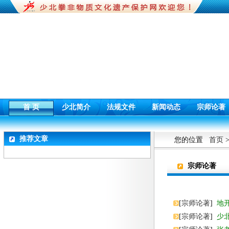
首 页
少北简介
法规文件
新闻动态
宗师论著
推荐文章
您的位置
首页
宗师论著
[
宗师论著
]
地
[
宗师论著
]
少